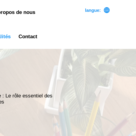

langue:
propos de nous
lités
Contact
 : Le rôle essentiel des
es