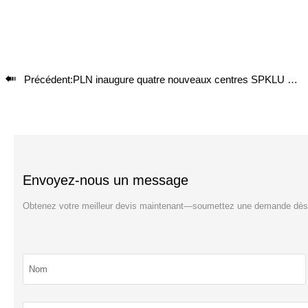

Précédent:
PLN inaugure quatre nouveaux centres SPKLU pour renforcer l'infrastructure de recharge des VE
Envoyez-nous un message
Obtenez votre meilleur devis maintenant—soumettez une demande dès 