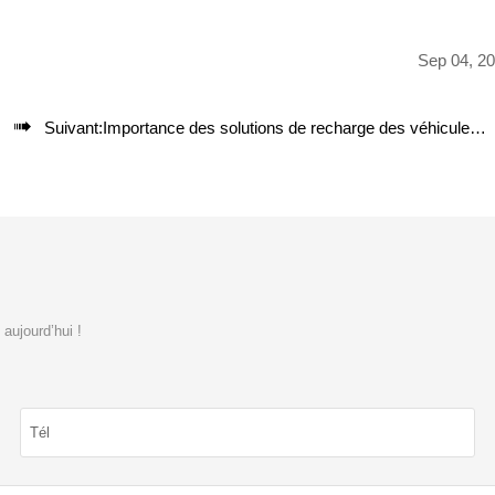
Sep 04, 2

Suivant:
Importance des solutions de recharge des véhicules électriques pour les flottes
aujourd’hui !