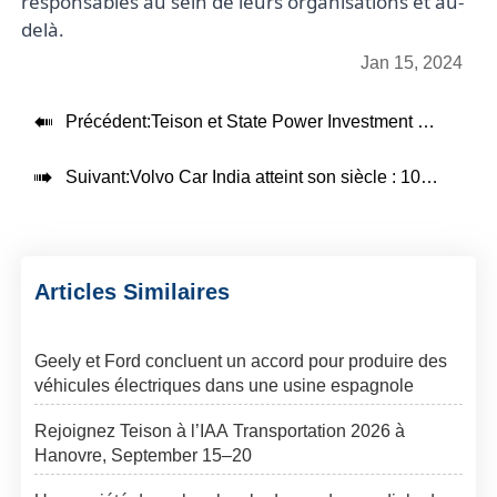
responsables au sein de leurs organisations et au-
delà.
Jan 15, 2024

Précédent:
Teison et State Power Investment Corporation forgent un partenariat stratégique pour assurer un leadership mondial en matière de technologie avancée de recharge de véhicules électriques et de gestion intelligente de l'énergie

Suivant:
Volvo Car India atteint son siècle : 100 véhicules entièrement électriques livrés au Kerala
Articles Similaires
Geely et Ford concluent un accord pour produire des
véhicules électriques dans une usine espagnole
Rejoignez Teison à l’IAA Transportation 2026 à
Hanovre, September 15–20