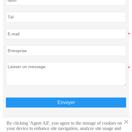
Envoyer
×
By clicking 'Agree All', you agree to the storage of cookies on
your device to enhance site navigation, analyze site usage and
Copyright © Teison Energy Technology Co.,Ltd. Tous