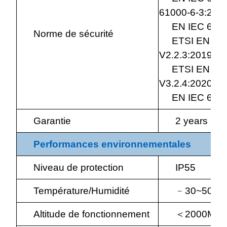
61000-6-3:2021
EN IEC 61000-
Norme de sécurité
ETSI EN 300 3
V2.2.3:2019;
ETSI EN 301 4
V3.2.4:2020;
EN IEC 6231
Garantie
2 years
Performances
environnementales
Niveau de protection
IP55
Température/Humidité
﹣
30~50
℃
Altitude de fonctionnement
＜
2000M