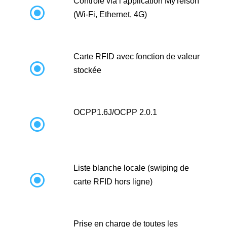
Contrôle via l’application MyTeison

(Wi-Fi, Ethernet, 4G)
Carte RFID avec fonction de valeur

stockée
OCPP1.6J/OCPP 2.0.1

Liste blanche locale (swiping de

carte RFID hors ligne)
Prise en charge de toutes les