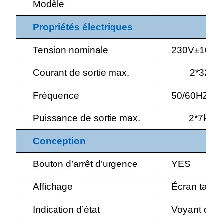
Modèle
Propriétés électriques
Tension nominale
230V±10%
Courant de sortie max.
2*32A
Fréquence
50/60HZ
Puissance de sortie max.
2*7kW
Conception
Bouton d’arrêt d’urgence
YES
Affichage
Écran tacti
Indication d’état
Voyant d’ét