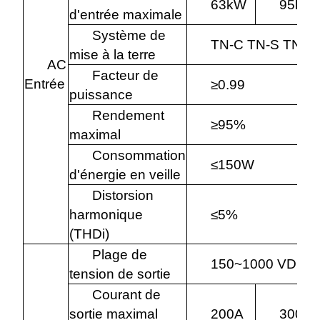
63kW
95kW
d'entrée maximale
Système de
TN-C TN-S TN-C
mise à la terre
AC
Facteur de
Entrée
≥0.99
puissance
Rendement
≥95%
maximal
Consommation
≤150W
d'énergie en veille
Distorsion
harmonique
≤5%
(THDi)
Plage de
150~1000 VDC
tension de sortie
Courant de
sortie maximal
200A
300A