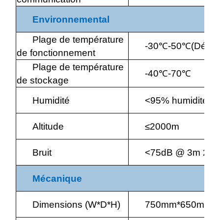
Environnemental
Plage de température
-30
℃
-50
℃
(Décla
de fonctionnement
Plage de température
-40
℃
-70
℃
de stockage
Humidité
<95% humidité re
Altitude
≤2000m
Bruit
<75dB @ 3m 25
Mécanique
Dimensions (W*D*H)
750mm*650mm*190