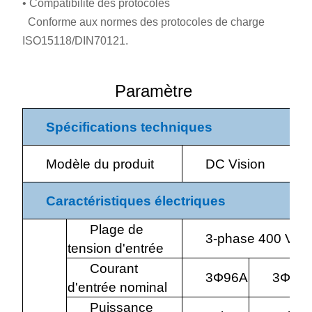
• Compatibilité des protocoles
Conforme aux normes des protocoles de charge
ISO15118/DIN70121.
Paramètre
Spécifications techniques
Modèle du produit
DC Vision
Caractéristiques électriques
Plage de
3-phase 400 VAC
tension d'entrée
Courant
3
Φ
96A
3
Φ
14
d'entrée nominal
Puissance