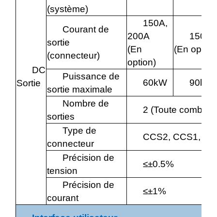
(système)
150A,
Courant de
200A
150A,
sortie
(En
(En option
(connecteur)
option)
DC
Puissance de
60kW
90kW
Sortie
sortie maximale
Nombre de
2 (Toute combin
sorties
Type de
CCS2, CCS1, G
connecteur
Précision de
≤±0.5%
tension
Précision de
≤±1%
courant