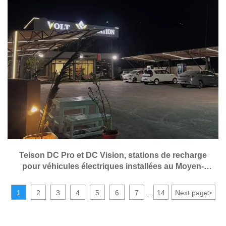
Teison DC Pro et DC Vision, stations de recharge
pour véhicules électriques installées au Moyen-
Orient, 2025
1
2
3
4
5
6
7
14
Next page
>
...