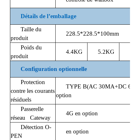
Détails de l’emballage
Taille du
228.5*228.5*100mm
produit
Poids du
4.4KG
5.2KG
5.4
produit
Configuration optionnelle
Protection
TYPE B(AC 30MA+DC 6MA
contre les courants
option
résiduels
Passerelle
4G en option
réseau Cateway
Détection O-
en option
PEN