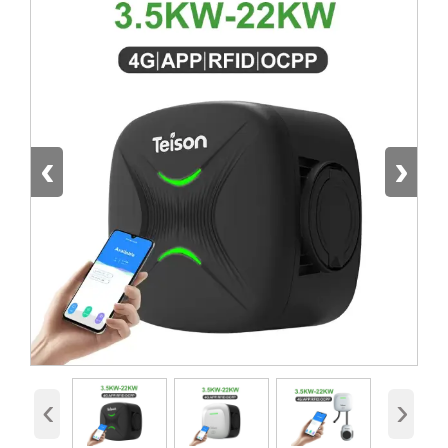
‹
›
‹
›