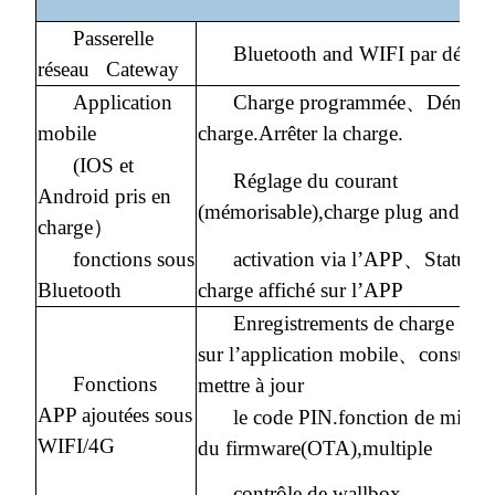
Passerelle
Bluetooth and WIFI par défaut
réseau Cateway
Application
Charge programmée、Démarrer
mobile
charge.Arrêter la charge.
(IOS et
Réglage du courant
Android pris en
(mémorisable),charge plug and pla
charge）
fonctions sous
activation via l’APP、Statut d
Bluetooth
charge affiché sur l’APP
Enregistrements de charge affi
sur l’application mobile、consulter
Fonctions
mettre à jour
APP ajoutées sous
le code PIN.fonction de mise à
WIFI/4G
du firmware(OTA),multiple
contrôle de wallbox