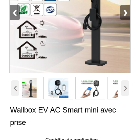
‹
›
‹
›
Wallbox EV AC Smart mini avec
prise