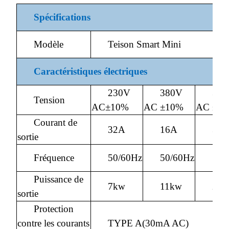
Spécifications
Modèle
Teison Smart Mini
Caractéristiques électriques
230V
380V
38
Tension
AC±10%
AC ±10%
AC ±1
Courant de
32A
16A
32
sortie
Fréquence
50/60Hz
50/60Hz
50/
Puissance de
7kw
11kw
22
sortie
Protection
contre les courants
TYPE A(30mA AC)