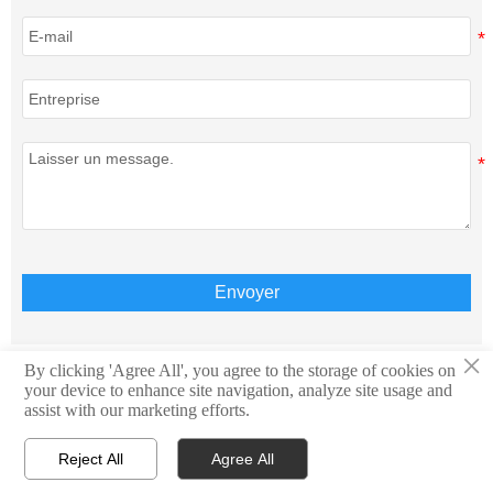
Envoyer
×
By clicking 'Agree All', you agree to the storage of cookies on
your device to enhance site navigation, analyze site usage and
Copyright © Teison Energy Technology Co.,Ltd. Tous
assist with our marketing efforts.
droits réservés.
Reject All
Agree All




Accueil
WhatsApp
Contact
Courriel