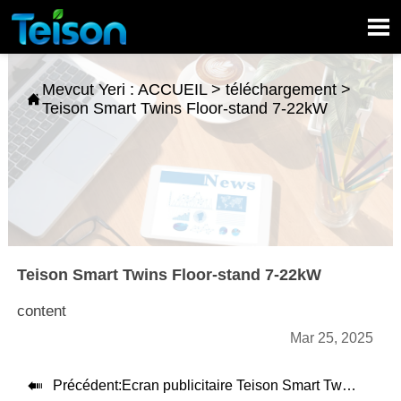

Mevcut Yeri :
ACCUEIL
>
téléchargement
>

Teison Smart Twins Floor-stand 7-22kW
Teison Smart Twins Floor-stand 7-22kW
content
Mar 25, 2025

Précédent:
Ecran publicitaire Teison Smart Twins 32 et 43 pouces