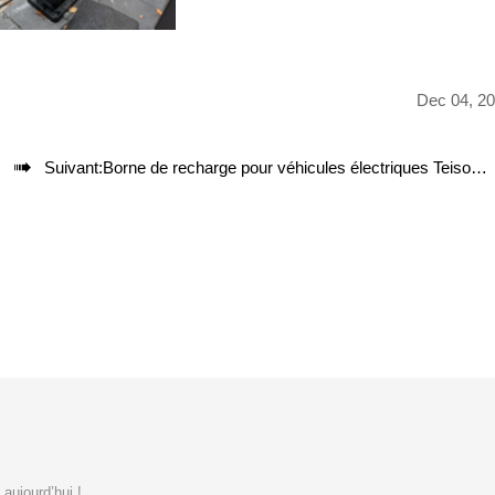
Dec 04, 2

Suivant:
Borne de recharge pour véhicules électriques Teison DC Pro 120 kW installée au Brésil, 2024
aujourd’hui !