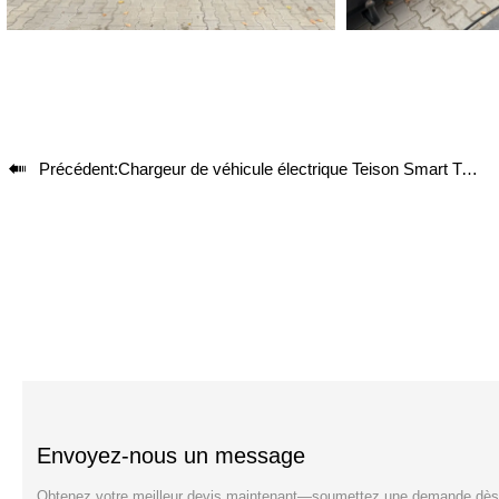

Précédent:
Chargeur de véhicule électrique Teison Smart Twins OCPP installé en Pologne
Envoyez-nous un message
Obtenez votre meilleur devis maintenant—soumettez une demande dès 